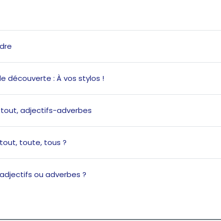
Quiz
dre
Page
de découverte : À vos stylos !
Book
 tout, adjectifs-adverbes
Quiz
 tout, toute, tous ?
Quiz
: adjectifs ou adverbes ?