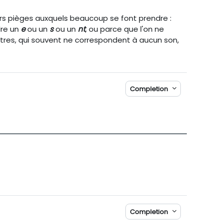
urs pièges auxquels beaucoup se font prendre :
dre un
e
ou un
s
ou un
nt
, ou parce que l'on ne
ttres, qui souvent ne correspondent à aucun son,
Completion
Completion