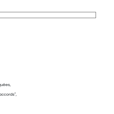
quées,
 accords",