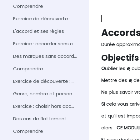
Section 
Comprendre
Exercice de découverte : À vos stylos !
Accords
L'accord et ses règles
Exercice : accorder sans compter
Durée approxima
Objectifs
Des marques sans accord ...
O
ublier les
e
, oub
Comprendre
M
ettre des
e
, d
Exercice de découverte : À vos stylos !
N
e plus savoir vr
Genre, nombre et personne hors accord
SI
cela vous arriv
Exercice : choisir hors accord
et qu'il est impos
Des cas de flottement ...
alors...
CE MODULE
Comprendre
Et sans doute au