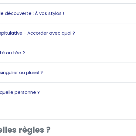
Page
de découverte : À vos stylos !
Page
apitulative - Accorder avec quoi ?
Quiz
 té ou tée ?
Quiz
singulier ou pluriel ?
Quiz
: quelle personne ?
lles règles ?