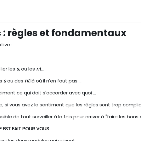
outline
 : règles et fondamentaux
tive :
lier les
s,
ou les
nt
...
es
s
ou des
nt
là où il n'en faut pas ...
aiment ce qui doit s'accorder avec quoi ...
e, si vous avez le sentiment que les règles sont trop compli
sible de tout surveiller à la fois pour arriver à "faire les bons
 EST FAIT POUR VOUS
.
ssi les deux modules qui suivent.