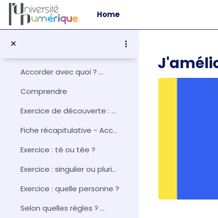
Skip to main content
PHRASES : Accords
Home
Collapse
Accords : règles et fondamentauxDurée ap...
Introduction
J'améli
Accorder avec quoi ? ...
Comprendre
Exercice de découverte : À vos stylos !
Fiche récapitulative - Accorder avec quoi ?
Exercice : té ou tée ?
Exercice : singulier ou pluriel ?
Exercice : quelle personne ?
Selon quelles règles ? ...