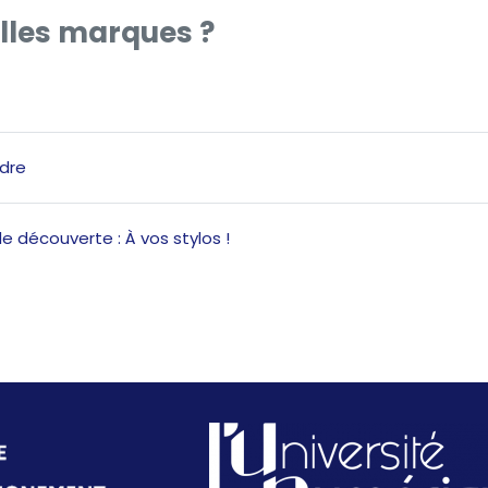
lles marques ?
Quiz
dre
Page
de découverte : À vos stylos !