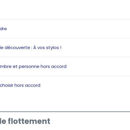
Quiz
dre
Page
de découverte : À vos stylos !
Book
ombre et personne hors accord
Quiz
 choisir hors accord
de flottement