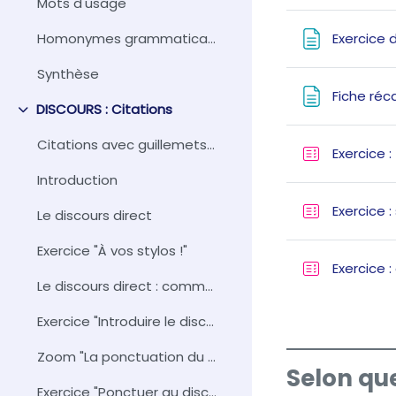
Mots d'usage
Exercice 
Homonymes grammaticaux - Mots à ne pas confondre
Synthèse
Fiche réc
DISCOURS : Citations
Collapse
Citations avec guillemetsDurée approxima...
Exercice :
Introduction
Exercice : 
Le discours direct
Exercice "À vos stylos !"
Exercice 
Le discours direct : comment l'introduire dans un texte ?
Exercice "Introduire le discours direct"
Zoom "La ponctuation du discours direct"
Selon que
Exercice "Ponctuer au discours direct"