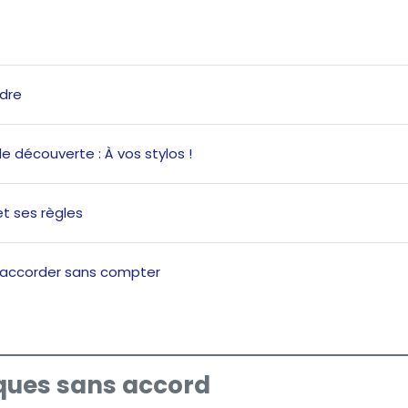
Quiz
dre
Page
de découverte : À vos stylos !
Book
et ses règles
Quiz
: accorder sans compter
ues sans accord