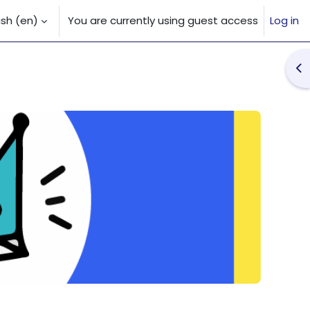
sh ‎(en)‎
You are currently using guest access
Log in
 input
Op