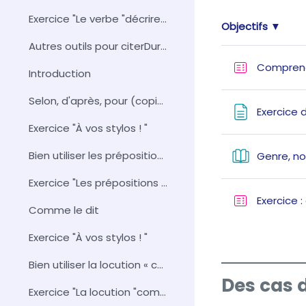
Exercice "Le verbe "décrire" est-il bien employé ? "
Objectifs ▼
Autres outils pour citerDurée approximat...
Compren
Introduction
Selon, d'après, pour (copie)
Exercice 
Exercice "À vos stylos ! "
Bien utiliser les prépositions selon, d'après, pour
Genre, n
Exercice "Les prépositions selon, d'après, pour sont-elles bien employées ?"
Exercice :
Comme le dit
Exercice "À vos stylos ! "
Bien utiliser la locution « comme le dit »
Des cas 
Exercice "La locution "comme le dit X" est-elle bien employée ?"