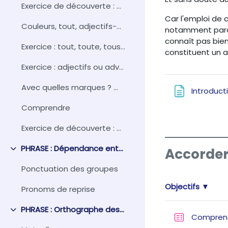
Exercice de découverte : À vos stylos !
Car l'emploi de 
Couleurs, tout, adjectifs-adverbes
notamment parce 
connaît pas bien
Exercice : tout, toute, tous ?
constituent un 
Exercice : adjectifs ou adverbes ?
Avec quelles marques ? ...
Introduct
Comprendre
Exercice de découverte : À vos stylos !
PHRASE : Dépendance entre groupes
Accorder
Collapse
Ponctuation des groupes
Objectifs ▼
Pronoms de reprise
PHRASE : Orthographe des mots grammaticaux
Collapse
Compren