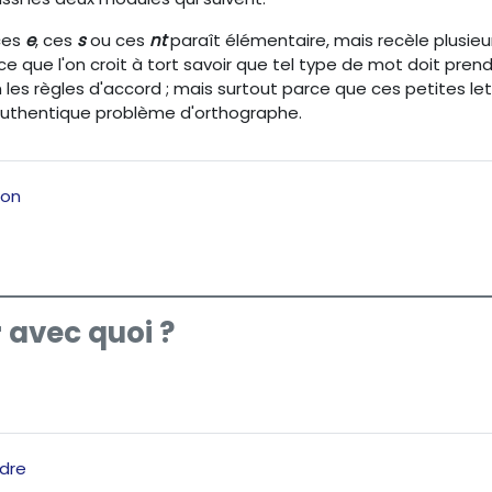
ces
e
, ces
s
ou ces
nt
paraît élémentaire, mais recèle plusie
que l'on croit à tort savoir que tel type de mot doit pren
 les règles d'accord ; mais surtout parce que ces petites le
authentique problème d'orthographe.
Page
ion
 avec quoi ?
Quiz
dre