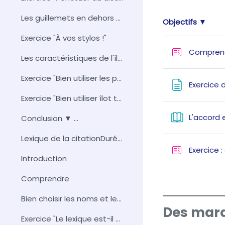
Les guillemets en dehors du discours direc...
Objectifs ▼
Exercice "À vos stylos !"
Compren
Les caractéristiques de l'îlot textuel
Exercice "Bien utiliser les pronoms et la ponctuation dans un îlot textuel"
Exercice 
Exercice "Bien utiliser îlot textuel et discours direct"
L'accord 
Conclusion ▼ ...
Lexique de la citationDurée approximativ...
Exercice 
Introduction
Comprendre
Bien choisir les noms et les verbes pour citer
Des marq
Exercice "Le lexique est-il bien choisi ? "