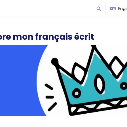
Engli
Toggle search
ore mon français écrit