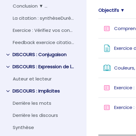
Conclusion ▼ ...
Objectifs ▼
La citation : synthèseDurée approximativ... (copie)
Compren
Exercice : Vérifiez vos connaissances
Feedback exercice citations
Exercice 
DISCOURS : Conjugaison
Collapse
DISCOURS : Expression de la subjectivité
Couleurs,
Collapse
Auteur et lecteur
Exercice :
DISCOURS : Implicites
Collapse
Derrière les mots
Exercice 
Derrière les discours
Synthèse