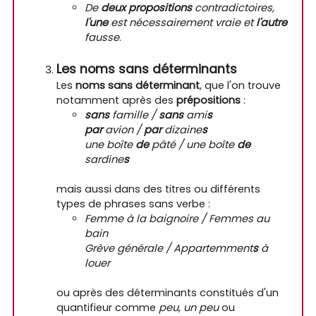
De
deux propositions
contradictoires,
l'une
est nécessairement vraie et
l'autre
fausse
.
Les noms sans déterminants
Les
noms sans déterminant
, que l'on trouve
notamment après des
prépositions
:
sans
famille /
sans
ami
s
par
avion /
par
dizaine
s
une boîte
de
pâté / une boîte
de
sardine
s
mais aussi dans des titres ou différents
types de phrases sans verbe :
Femme à la baignoire / Femmes au
bain
Grève générale / Appartemment
s
à
louer
ou après des déterminants constitués d'un
quantifieur comme
peu, un peu
ou