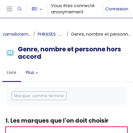
Passer au contenu principal
Vous êtes connecté
Connexion
Activer/désactiver la saisie de recherche
anonymement
Panneau latéral
Jamelioremonecrit
PHRASES : Accords
Genre, nombre et personne hors accord
Genre, nombre et personne hors
accord
Livre
Plus
Conditions d’achèvement
Marquer comme terminé
1. Les marques que l'on doit choisir