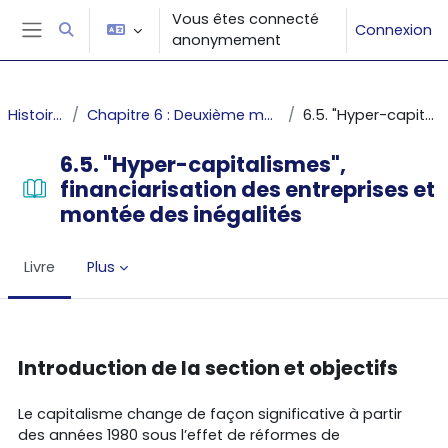
Passer au contenu principal
Vous êtes connecté
Connexion
Activer/désactiver la saisie de recherche
anonymement
Panneau latéral
Histoire des faits économiques
Chapitre 6 : Deuxième mondialisation, financiarisation du capitalisme et inégalités globales depuis les années 1980
6.5. "Hyper-capitalismes", financiarisation des entreprises et montée des inégalités
6.5. "Hyper-capitalismes",
financiarisation des entreprises et
montée des inégalités
Livre
Plus
Conditions d’achèvement
Introduction de la section et objectifs
Le capitalisme change de façon significative à partir
des années 1980 sous l’effet de réformes de