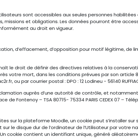
ilisateurs sont accessibles aux seules personnes habilitée
s, missions et obligations. Les données pourront être accessi
nformément au droit en vigueur.
cation, d’effacement, d’opposition pour motif légitime, de lim
naît le droit de définir des directives relatives à la conserv
s votre mort, dans les conditions prévues par son article 
.fr, ou par courrier postal : DPO : 12 Lodineu - 56140 RUFFIA
réclamation auprès d’une autorité de contrôle, et notammen
 place de Fontenoy – TSA 80715- 75334 PARIS CEDEX 07 – Télép
sites sur la plateforme Moodle, un cookie peut s’installer sur
sur le disque dur de l’ordinateur de l’Utilisateur par votre n
.fr. Un cookie contient un identifiant unique, généré aléatoi