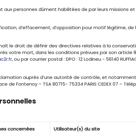
aux personnes dûment habilitées de par leurs missions et fo
fication, d’effacement, d’opposition pour motif légitime, de l
naît le droit de définir des directives relatives à la conserv
s votre mort, dans les conditions prévues par son article 
c2r.fr
, ou par courrier postal : DPO : 12 Lodineu - 56140 RUFFIA
réclamation auprès d’une autorité de contrôle, et notammen
 place de Fontenoy – TSA 80715- 75334 PARIS CEDEX 07 – Télép
rsonnelles
nes concernées
Utilisateur(s) du site