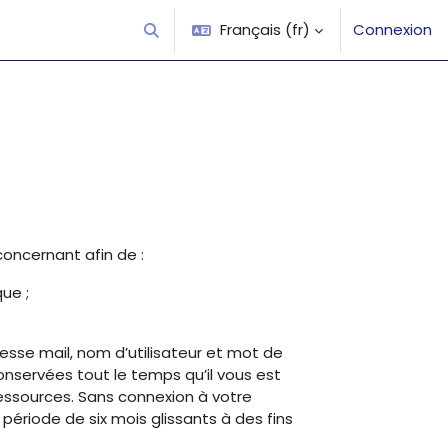
Français ‎(fr)‎
Connexion
Activer/désactiver la saisie de recherche
concernant afin de :
ue ;
esse mail, nom d’utilisateur et mot de
nservées tout le temps qu’il vous est
ressources. Sans connexion à votre
ériode de six mois glissants à des fins