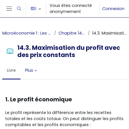
Passer au contenu principal
Vous êtes connecté
Connexion
Activer/désactiver la saisie de recherche
anonymement
Panneau latéral
Microéconomie 1 : Les décisions du producteur et du consommateur
Chapitre 14 : La courbe d'offre individuelle
14.3. Maximisation du profit avec des prix constants
14.3. Maximisation du profit avec
des prix constants
Livre
Plus
Conditions d’achèvement
1. Le profit économique
Le profit représente la différence entre les recettes
totales et les coûts totaux. On peut distinguer les profits
comptables et les profits économiques :