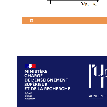
AUNEGe
-