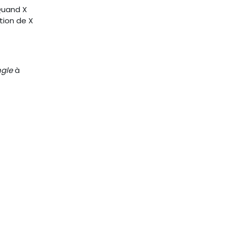
 Quand X
tion de X
ngle
à