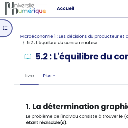
Passer au contenu principal
Accueil
Ouvrir l’index du cours
Microéconomie 1 : Les décisions du producteur e
5.2 : L'équilibre du consommateur
5.2 : L'équilibre du
Livre
Plus
Conditions d’achèvement
1. La détermination graphi
Le problème de l'individu consiste à trouver le (
étant réalisable(s)
.