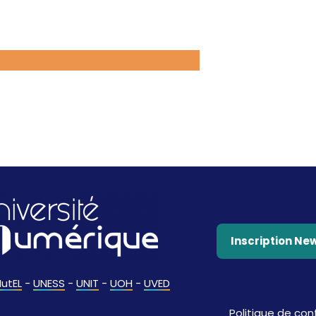
Inscription Ne
IutEL
-
UNESS
-
UNIT
-
UOH
-
UVED
Politique de conf