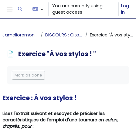
Skip to main content
You are currently using
Log
Toggle search input
guest access
in
Side panel
Jamelioremonecrit
DISCOURS : Citations
Exercice "À vos stylos ! "
Exercice "À vos stylos ! "
Completion requirements
Mark as done
Exercice : À vos stylos !
Lisez l'extrait suivant et essayez de préciser les
caractéristiques de l'emploi d'une tournure en
selon,
d’après, pour
: