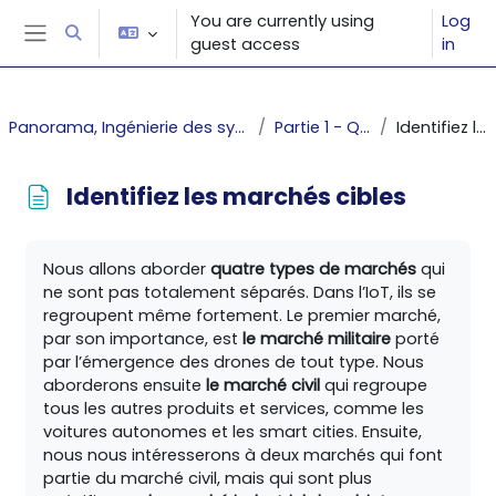
Skip to main content
You are currently using
Log
Toggle search input
guest access
in
Side panel
Panorama, Ingénierie des systèmes cyber-physiques complexes _1
Partie 1 - Qu’est-ce que l'IoT ?
Identifiez les marchés cibles
Identifiez les marchés cibles
Completion requirements
Nous allons aborder
quatre types de marchés
qui
ne sont pas totalement séparés. Dans l’IoT, ils se
regroupent même fortement. Le premier marché,
par son importance, est
le marché militaire
porté
par l’émergence des drones de tout type. Nous
aborderons ensuite
le marché civil
qui regroupe
tous les autres produits et services, comme les
voitures autonomes et les smart cities. Ensuite,
nous nous intéresserons à deux marchés qui font
partie du marché civil, mais qui sont plus