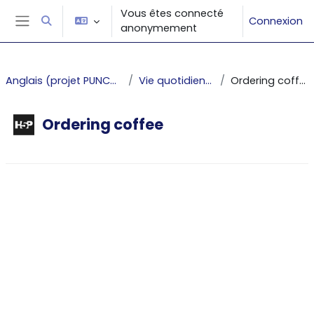
Passer au contenu principal
Vous êtes connecté
Connexion
Activer/désactiver la saisie de recherche
anonymement
Panneau latéral
Anglais (projet PUNCHy)
Vie quotidienne
Ordering coffee
Ordering coffee
Conditions d’achèvement