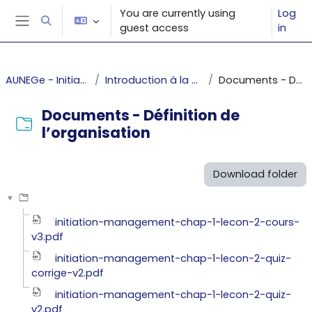
Skip to main content
You are currently using
Log
Toggle search input
guest access
in
Side panel
AUNEGe - Initiation au management
Introduction à la gestion et au management
Documents - Définition de l’organisation
Documents - Définition de
l’organisation
Completion requirements
Download folder
initiation-management-chap-1-lecon-2-cours-
v3.pdf
initiation-management-chap-1-lecon-2-quiz-
corrige-v2.pdf
initiation-management-chap-1-lecon-2-quiz-
v2.pdf