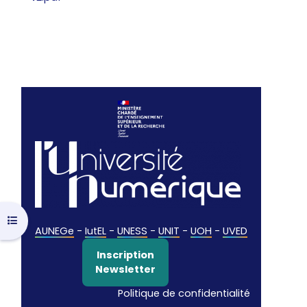
Open course index
AUNEGe
-
IutEL
-
UNESS
-
UNIT
-
UOH
-
UVED
Inscription
Newsletter
Politique de confidentialité