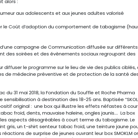
 alors :
eur aux adolescents et aux jeunes adultes valorisé
ser le Coût d’adoption du comportement de tabagisme (hau
 d’une campagne de Communication diffusée sur différents
nt des soirées et des évènements sociaux regroupant des
r diffuser le programme sur le lieu de vie des publics ciblés,
vices de médecine préventive et de protection de la santé de
c du 31 mai 2018, la Fondation du Souffle et Roche Pharma
 sensibilisation à destination des 18-25 ans. Baptisée “SKOL
itif original : une box qui illustre les effets néfastes à cour
tabac froid, dents, mauvaise haleine, ongles jaunis.... La box
 les aspects désagréables à court terme du tabagisme. Le
nt gris, un t-shirt senteur tabac froid, une teinture jaune pou
es réactions de surprise de jeunes ouvrant leur box SMOKLM o