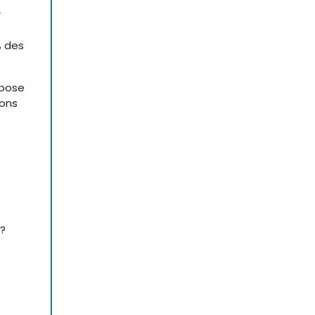
r
% des
 pose
ions
?