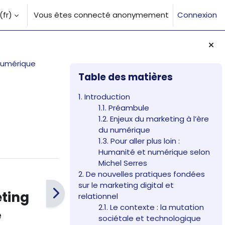
fr)‎
Vous êtes connecté anonymement
Connexion
la saisie de recherche
 numérique
Blocs
Passer Table des matières
Table des matières
1. Introduction
1.1. Préambule
1.2. Enjeux du marketing à l’ère
du numérique
1.3. Pour aller plus loin :
Humanité et numérique selon
Michel Serres
2. De nouvelles pratiques fondées
sur le marketing digital et
ting
relationnel
2.1. Le contexte : la mutation
é
sociétale et technologique