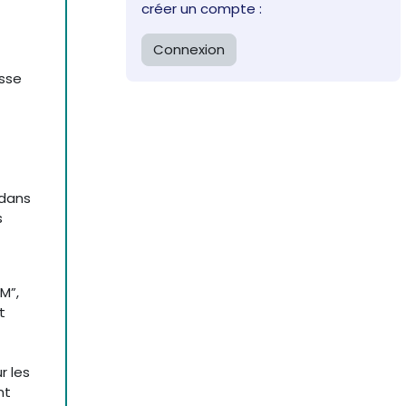
créer un compte :
Connexion
sse
 dans
s
M”,
t
r les
nt