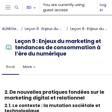
Skip to main content
You are currently using
Log
Toggle search input
guest access
in
Side panel
AUNEGe - Marketing fondamental
Leçon 9 : Enjeux du marketing et tendances de consommation à l’ère du numérique
Leçon 9 : Enjeux du marketing et tendances de consommation à l’ère du numérique
Leçon 9 : Enjeux du marketing et
tendances de consommation à
l’ère du numérique
Book
More
Completion requirements
2. De nouvelles pratiques fondées sur le
marketing digital et relationnel
2.1. Le contexte : la mutation sociétale et
technologique