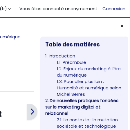
fr)‎
Vous êtes connecté anonymement
Connexion
la saisie de recherche
 numérique
Blocs
Passer Table des matières
Table des matières
1. Introduction
1.1. Préambule
1.2. Enjeux du marketing à l’ère
du numérique
1.3. Pour aller plus loin :
Humanité et numérique selon
Michel Serres
2. De nouvelles pratiques fondées
sur le marketing digital et
t
relationnel
2.1. Le contexte : la mutation
sociétale et technologique