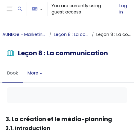
Skip to main content
You are currently using
Log
Toggle search input
guest access
in
Side panel
AUNEGe - Marketing fondamental
Leçon 8 : La communication
Leçon 8 : La communication
Leçon 8 : La communication
Book
More
Completion requirements
3. La création et le média-planning
3.1. Introduction