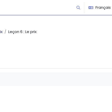
Français ‎(
Activer/désactiver 
ix
Leçon 6 : Le prix