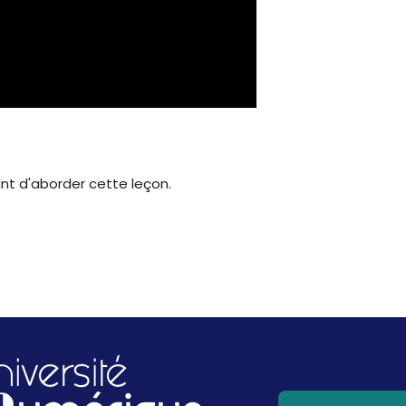
la
vidéo
vant d'aborder cette leçon.