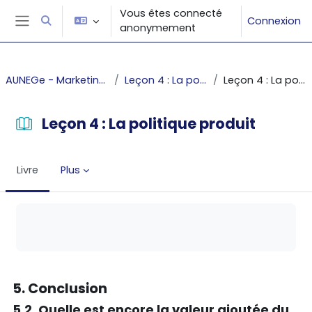
Passer au contenu principal
Vous êtes connecté
Connexion
Activer/désactiver la saisie de recherche
anonymement
Panneau latéral
AUNEGe - Marketing fondamental
Leçon 4 : La politique produit
Leçon 4 : La politique produit
Leçon 4 : La politique produit
Livre
Plus
Conditions d’achèvement
5. Conclusion
5.2. Quelle est encore la valeur ajoutée du