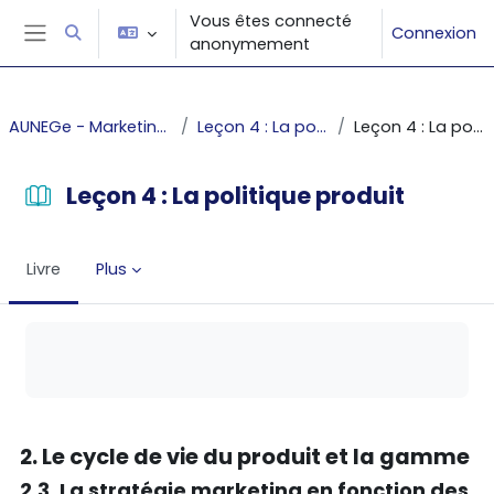
Passer au contenu principal
Vous êtes connecté
Connexion
Activer/désactiver la saisie de recherche
anonymement
Panneau latéral
AUNEGe - Marketing fondamental
Leçon 4 : La politique produit
Leçon 4 : La politique produit
Leçon 4 : La politique produit
Livre
Plus
Conditions d’achèvement
2. Le cycle de vie du produit et la gamme
2.3. La stratégie marketing en fonction des