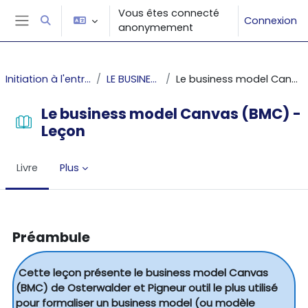
Passer au contenu principal
Vous êtes connecté
Connexion
Activer/désactiver la saisie de recherche
anonymement
Panneau latéral
Initiation à l'entrepreneuriat
LE BUSINESS MODEL
Le business model Canvas (BMC) - Leçon
Le business model Canvas (BMC) -
Leçon
Livre
Plus
Conditions d’achèvement
Préambule
Cette leçon présente le business model Canvas
(BMC) de Osterwalder et Pigneur outil le plus utilisé
pour formaliser un business model (ou modèle