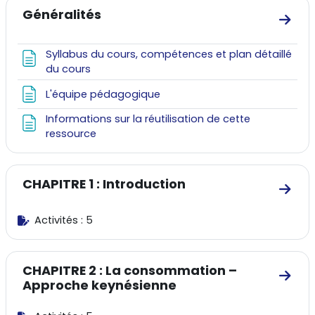
Résumé de section
Généralités
Aller
Syllabus du cours, compétences et plan détaillé
Page
du cours
Page
L'équipe pédagogique
Informations sur la réutilisation de cette
Page
ressource
CHAPITRE 1 : Introduction
Aller
Activités : 5
CHAPITRE 2 : La consommation –
Aller
Approche keynésienne