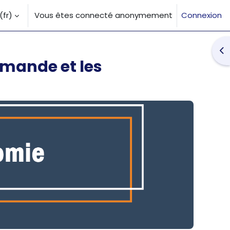
fr)‎
Vous êtes connecté anonymement
Connexion
la saisie de recherche
Ouv
emande et les