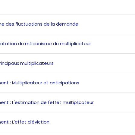
de section
H5P
rigine des fluctuations de la demande
H5P
sentation du mécanisme du multiplicateur
H5P
principaux multiplicateurs
H5P
t : Multiplicateur et anticipations
H5P
t : L'estimation de l'effet multiplicateur
H5P
t : L'effet d'éviction