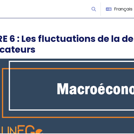
Français ‎(
Activer/désactiver 
 6 : Les fluctuations de la d
icateurs