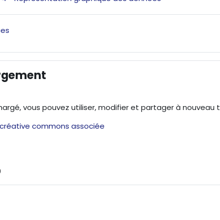
Forum
ces
rgement
hargé, vous pouvez utiliser, modifier et partager à nouveau 
e créative commons associée
0