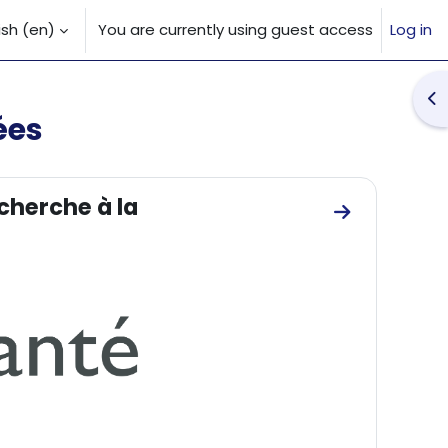
sh ‎(en)‎
You are currently using guest access
Log in
 input
Op
ées
cherche à la
Go to sectio