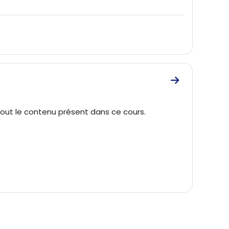
Go to sectio
tout le contenu présent dans ce cours.