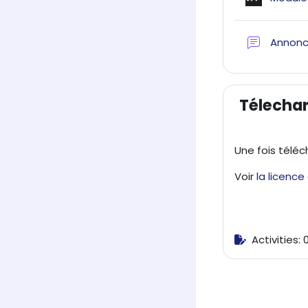
Annon
Télecha
Une fois téléc
Voir
la licenc
Activities: 