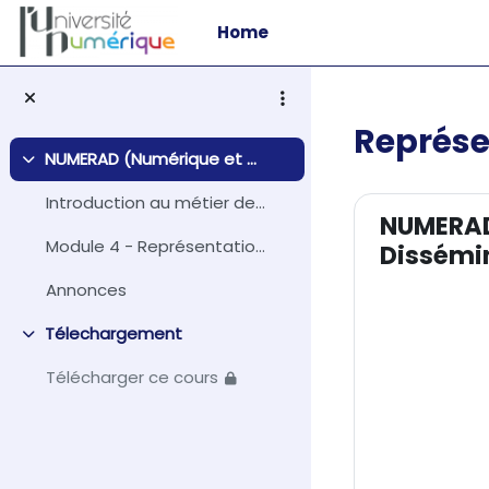
Skip to main content
Home
Représe
NUMERAD (Numérique et Méthodologie de la Recherche à la Dissémination)
Collapse
Section 
Introduction au métier de chercheur
NUMERAD 
Module 4 - Représentation graphique des données
Dissémi
Annonces
Télechargement
Collapse
Télécharger ce cours