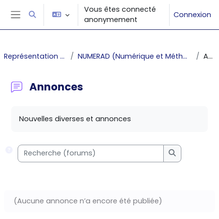
Passer au contenu principal
Vous êtes connecté
Connexion
Activer/désactiver la saisie de recherche
anonymement
Panneau latéral
Représentation graphique des données
NUMERAD (Numérique et Méthodologie de la Recherche à la Dissémination)
Annonces
Annonces
Conditions d’achèvement
Nouvelles diverses et annonces
Recherche (forums)
Recherche (
(Aucune annonce n’a encore été publiée)