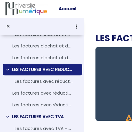
Passer au contenu principal
Accueil
La production de l'information comptable - Fichiers téléchargeables
LES FACTURES D'ACHAT ET DE VENTE SIMPLE
Replier
Les factures d'achat et de vent...
LES FA
Les factures d'achat et de vente simple - Quiz
Les factures d'achat et de vente simple - Fichiers téléchargeables
LES FACTURES AVEC REDUCTION
Replier
Les factures avec réduction - L...
Les factures avec réduction - Quiz
Les factures avec réduction - Fichiers téléchargeables
LES FACTURES AVEC TVA
Replier
Les factures avec TVA - Leçon ...