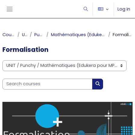
Skip to main content
Log in
Toggle search input
Side panel
Courses
UNIT
Punchy
Mathématiques (Edukera pour MP2I)
Formalisation
Formalisation
Course categories
Search courses
Search courses