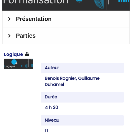
Logique
Auteur
Benois Rognier, Guillaume
Duhamel
Durée
4 h 30
Niveau
L1