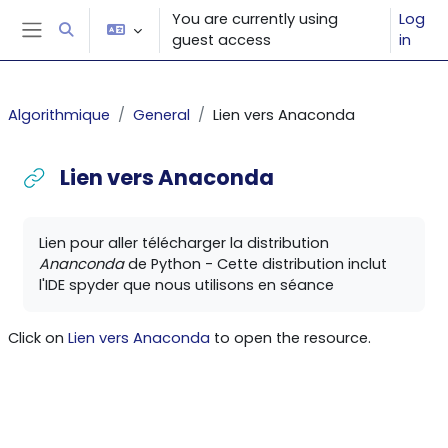
Skip to main content
You are currently using
Log
Toggle search input
guest access
in
Side panel
Algorithmique
General
Lien vers Anaconda
Lien vers Anaconda
Completion requirements
Lien pour aller télécharger la distribution
Ananconda
de Python - Cette distribution inclut
l'IDE spyder que nous utilisons en séance
Click on
Lien vers Anaconda
to open the resource.