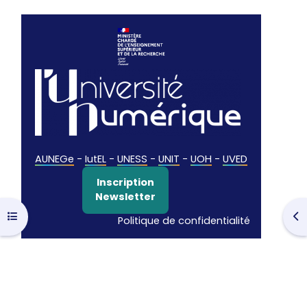
AUNEGe
-
IutEL
-
UNESS
-
UNIT
-
UOH
-
UVED
Inscription
Newsletter
Open course index
Op
Politique de confidentialité