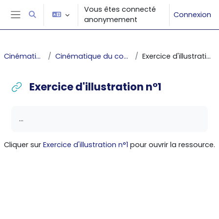
Passer au contenu principal
Vous êtes connecté
Connexion
Activer/désactiver la saisie de recherche
anonymement
Panneau latéral
Cinématique
Cinématique du contact
Exercice d'illustration n°1
Exercice d'illustration n°1
Conditions d’achèvement
...
Cliquer sur
Exercice d'illustration n°1
pour ouvrir la ressource.