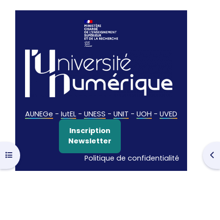
AUNEGe
-
IutEL
-
UNESS
-
UNIT
-
UOH
-
UVED
Inscription
Newsletter
Ouvrir l’index du cours
Ouv
Politique de confidentialité