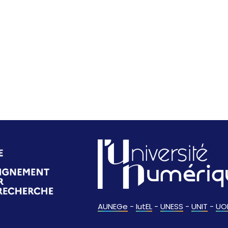
AUNEGe
-
IutEL
-
UNESS
-
UNIT
-
UO