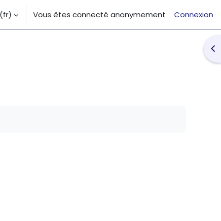
fr)‎
Vous êtes connecté anonymement
Connexion
la saisie de recherche
Ouv