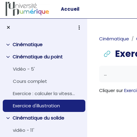
Passer au contenu principal
Accueil
Cinématique
Cinématique
Replier
Exer
Cinématique du point
Replier
Conditions d
Vidéo - 5'
...
Cours complet
Cliquer sur
Exerci
Exercice : calculer la vitesse en coordonnées pola...
Exercice d'illustration
Cinématique du solide
Replier
vidéo - 11'