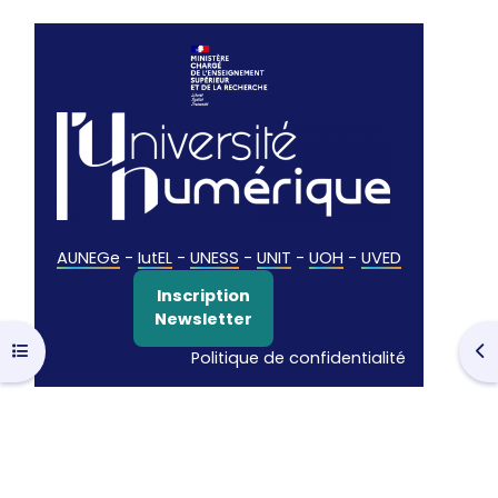
AUNEGe
-
IutEL
-
UNESS
-
UNIT
-
UOH
-
UVED
Inscription
Newsletter
Ouvrir l’index du cours
Ouv
Politique de confidentialité