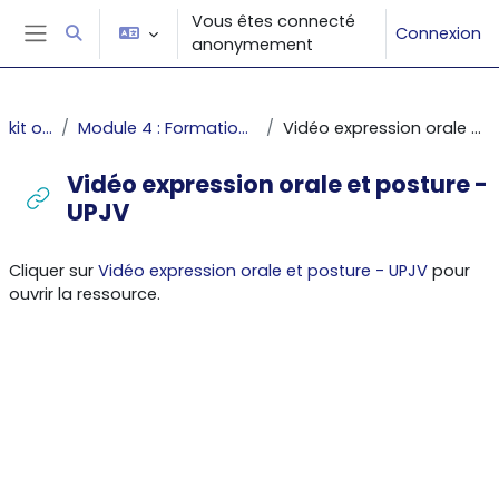
Passer au contenu principal
Vous êtes connecté
Connexion
Activer/désactiver la saisie de recherche
anonymement
Panneau latéral
kit oraux
Module 4 : Formation des étudiants
Vidéo expression orale et posture - UPJV
Vidéo expression orale et posture -
UPJV
Conditions d’achèvement
Cliquer sur
Vidéo expression orale et posture - UPJV
pour
ouvrir la ressource.