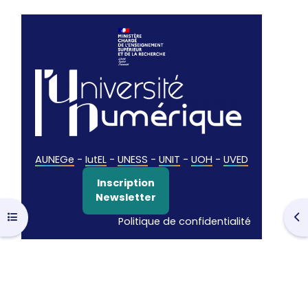
AUNEGe
-
IutEL
-
UNESS
-
UNIT
-
UOH
-
UVED
Inscription
Newsletter
Ouvrir l’index du cours
Ouv
Politique de confidentialité