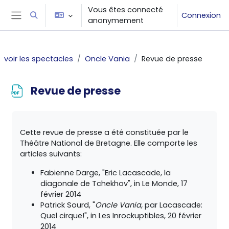
Passer au contenu principal
Vous êtes connecté
Connexion
Activer/désactiver la saisie de recherche
anonymement
Panneau latéral
voir les spectacles
Oncle Vania
Revue de presse
Revue de presse
Conditions d’achèvement
Cette revue de presse a été constituée par le
Théâtre National de Bretagne. Elle comporte les
articles suivants:
Fabienne Darge, "Eric Lacascade, la
diagonale de Tchekhov", in Le Monde, 17
février 2014
Patrick Sourd, "
Oncle Vania,
par Lacascade:
Quel cirque!", in Les Inrockuptibles, 20 février
2014