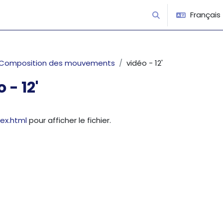
Français ‎(
Activer/désactiver 
Composition des mouvements
vidéo - 12'
 - 12'
’achèvement
dex.html
pour afficher le fichier.