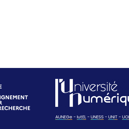
AUNEGe
-
IutEL
-
UNESS
-
UNIT
-
UO