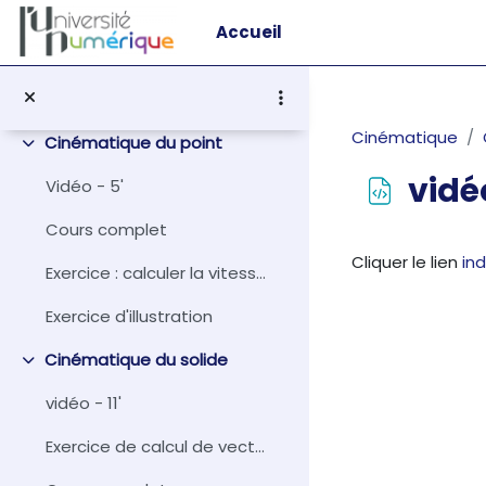
Passer au contenu principal
Accueil
Cinématique
Replier
Cinématique
Cinématique du point
Replier
vidéo
Vidéo - 5'
Cours complet
Conditions d
Cliquer le lien
in
Exercice : calculer la vitesse en coordonnées pola...
Exercice d'illustration
Cinématique du solide
Replier
vidéo - 11'
Exercice de calcul de vecteur rotation