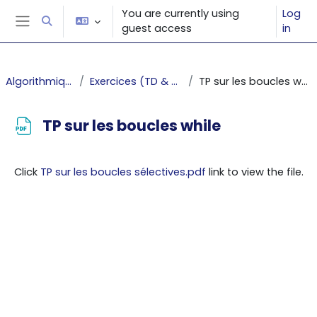
Skip to main content
You are currently using
Log
Toggle search input
guest access
in
Side panel
Algorithmique
Exercices (TD & TP)
TP sur les boucles while
TP sur les boucles while
Completion requirements
Click
TP sur les boucles sélectives.pdf
link to view the file.