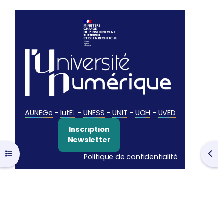
AUNEGe
-
IutEL
-
UNESS
-
UNIT
-
UOH
-
UVED
Inscription
Newsletter
Open course index
Op
Politique de confidentialité