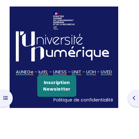
AUNEGe
-
IutEL
-
UNESS
-
UNIT
-
UOH
-
UVED
Inscription
Newsletter
Ouvrir l’index du cours
Ouv
Politique de confidentialité