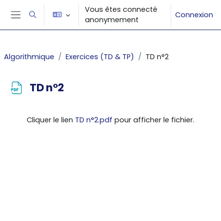
Passer au contenu principal
Vous êtes connecté
Connexion
Activer/désactiver la saisie de recherche
anonymement
Panneau latéral
Algorithmique
Exercices (TD & TP)
TD n°2
TD n°2
Conditions d’achèvement
Cliquer le lien
TD n°2.pdf
pour afficher le fichier.