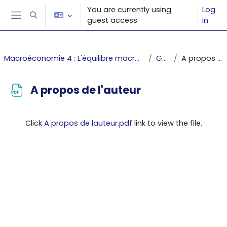
Skip to main content
You are currently using
Log
Toggle search input
guest access
in
Side panel
Macroéconomie 4 : L'équilibre macroéconomique à court terme
General
A propos de l'auteur
A propos de l'auteur
Completion requirements
Click
A propos de lauteur.pdf
link to view the file.