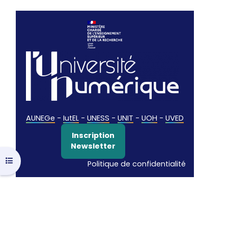
AUNEGe
-
IutEL
-
UNESS
-
UNIT
-
UOH
-
UVED
Inscription
Newsletter
Open course index
Politique de confidentialité