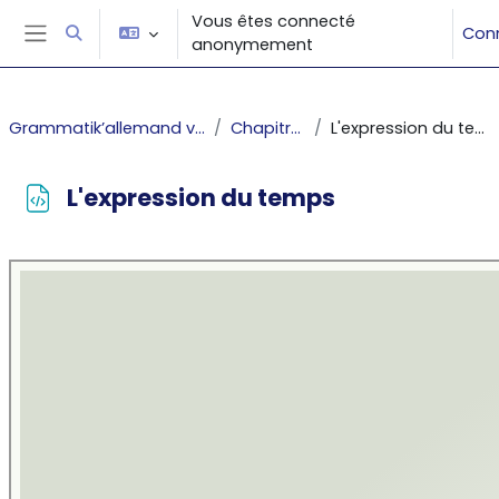
Passer au contenu principal
Vous êtes connecté
Con
Activer/désactiver la saisie de recherche
anonymement
Panneau latéral
Grammatik’allemand vôtre
Chapitre 7
L'expression du temps
L'expression du temps
Conditions d’achèvement