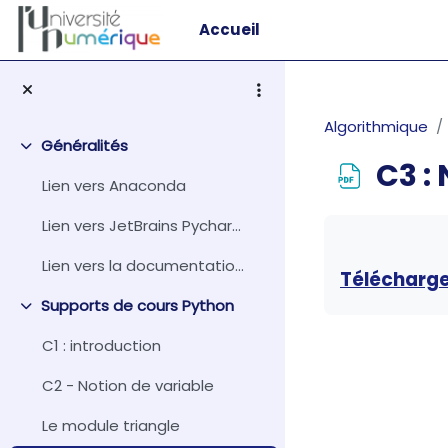
Passer au contenu principal
Accueil
Algorithmique
Généralités
Replier
C3 :
Lien vers Anaconda
Conditions d
Lien vers JetBrains Pycharm
Lien vers la documentation Python
Télécharge
Supports de cours Python
Replier
C1 : introduction
C2 - Notion de variable
Le module triangle