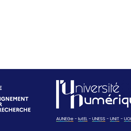
AUNEGe
-
IutEL
-
UNESS
-
UNIT
-
UO