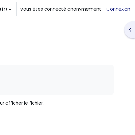
fr)‎
Vous êtes connecté anonymement
Connexion
la saisie de recherche
Ouv
r afficher le fichier.