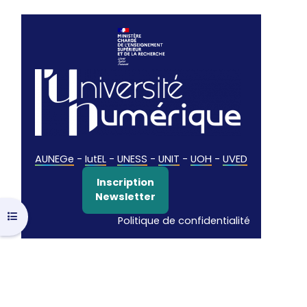
AUNEGe
-
IutEL
-
UNESS
-
UNIT
-
UOH
-
UVED
Inscription
Newsletter
Open course index
Politique de confidentialité