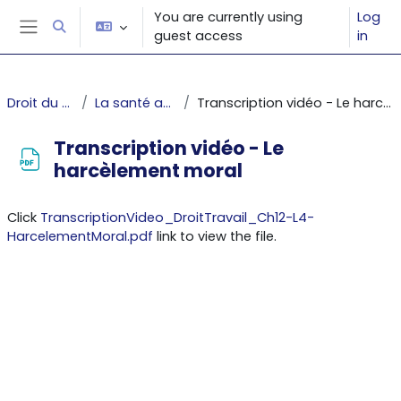
Skip to main content
You are currently using
Log
Toggle search input
guest access
in
Side panel
Droit du travail
La santé au travail
Transcription vidéo - Le harcèlement moral
Transcription vidéo - Le
harcèlement moral
Completion requirements
Click
TranscriptionVideo_DroitTravail_Ch12-L4-
HarcelementMoral.pdf
link to view the file.