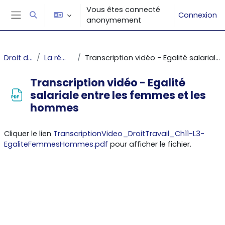
Passer au contenu principal
Vous êtes connecté
Connexion
Activer/désactiver la saisie de recherche
anonymement
Panneau latéral
Droit du travail
La rémunération
Transcription vidéo - Egalité salariale entre les femmes et les hommes
Transcription vidéo - Egalité
salariale entre les femmes et les
hommes
Conditions d’achèvement
Cliquer le lien
TranscriptionVideo_DroitTravail_Ch11-L3-
EgaliteFemmesHommes.pdf
pour afficher le fichier.