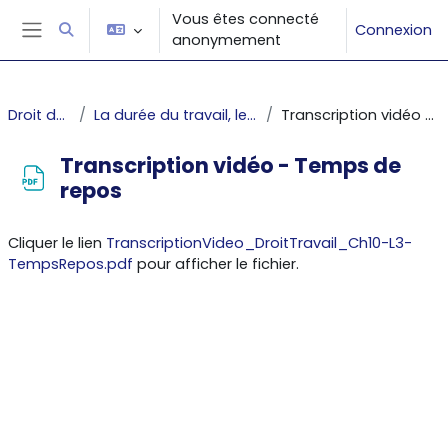
Passer au contenu principal
Vous êtes connecté
Connexion
Activer/désactiver la saisie de recherche
anonymement
Panneau latéral
Droit du travail
La durée du travail, les repos et congés
Transcription vidéo - Temps de repos
Transcription vidéo - Temps de
repos
Conditions d’achèvement
Cliquer le lien
TranscriptionVideo_DroitTravail_Ch10-L3-
TempsRepos.pdf
pour afficher le fichier.