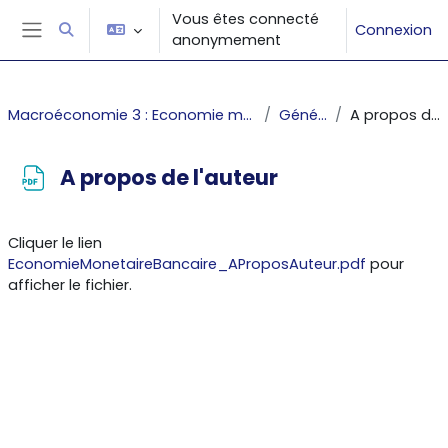
Passer au contenu principal
Vous êtes connecté
Connexion
Activer/désactiver la saisie de recherche
anonymement
Panneau latéral
Macroéconomie 3 : Economie monétaire et bancaire
Généralités
A propos de l'auteur
A propos de l'auteur
Conditions d’achèvement
Cliquer le lien
EconomieMonetaireBancaire_AProposAuteur.pdf
pour
afficher le fichier.