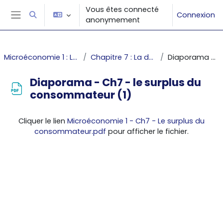
Passer au contenu principal
Vous êtes connecté
Connexion
Activer/désactiver la saisie de recherche
anonymement
Panneau latéral
Microéconomie 1 : Les décisions du producteur et du consommateur
Chapitre 7 : La demande globale et le surplus du consommateur
Diaporama - Ch7 - le surplus du consommateur (1)
Diaporama - Ch7 - le surplus du
consommateur (1)
Conditions d’achèvement
Cliquer le lien
Microéconomie 1 - Ch7 - Le surplus du
consommateur.pdf
pour afficher le fichier.