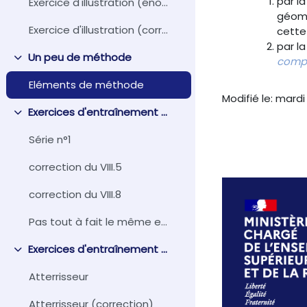
par l
Exercice d'illustration (énoncé)
géomé
Exercice d'illustration (corrigé)
cette
par l
Un peu de méthode
compo
Replier
Eléments de méthode
Modifié le: mardi 
Exercices d'entraînement : partie 1
Replier
Série n°1
correction du VIII.5
correction du VIII.8
Pas tout à fait le même exercice, mais le modèle (...
Exercices d'entraînement : partie 2
Replier
Atterrisseur
Atterrisseur (correction)