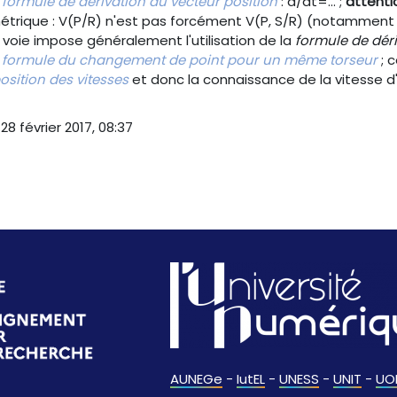
a
formule de dérivation du vecteur position
: d/dt=... ;
attenti
trique : V(P/R) n'est pas forcément V(P, S/R) (notamment si
 voie impose généralement l'utilisation de la
formule de dér
a
formule du changement de point pour un même torseur
; c
sition des vitesses
et donc la connaissance de la vitesse d
28 février 2017, 08:37
AUNEGe
-
IutEL
-
UNESS
-
UNIT
-
UO