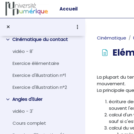
Passer au contenu principal
Cours complet
Accueil
Exercice d'illustration (énoncé)
Exercice d'illustration (corrigé)
Cinématique
Cinématique du contact
Replier
Elém
vidéo - 8'
Exercice élémentaire
Conditions d
Exercice d'illustration n°1
La plupart du te
mouvement.
Exercice d'illustration n°2
La principale qu
Angles d'Euler
écriture de
Replier
souvent l'e
vidéo - 3'
calcul d'un
sauf si c'e
Cours complet
calcul du 