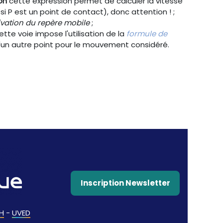
on
cette expression permet de calculer la vitesse
 P est un point de contact), donc attention ! ;
ivation du repère mobile
;
ette voie impose l'utilisation de la
formule de
'un autre point pour le mouvement considéré.
Inscription Newsletter
H
-
UVED