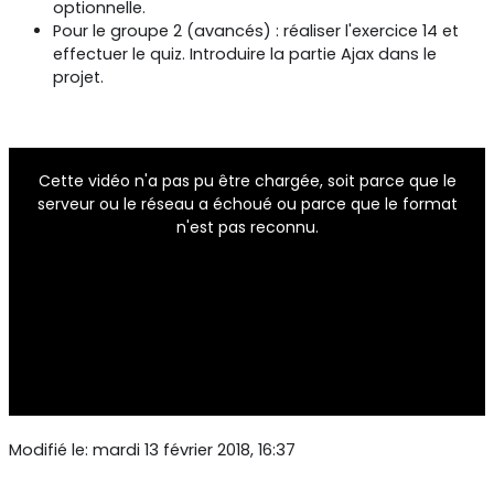
optionnelle.
Pour le groupe 2 (avancés) : réaliser l'exercice 14 et
effectuer le quiz. Introduire la partie Ajax dans le
projet.
This
is
a
Cette vidéo n'a pas pu être chargée, soit parce que le
modal
window.
serveur ou le réseau a échoué ou parce que le format
n'est pas reconnu.
Modifié le: mardi 13 février 2018, 16:37