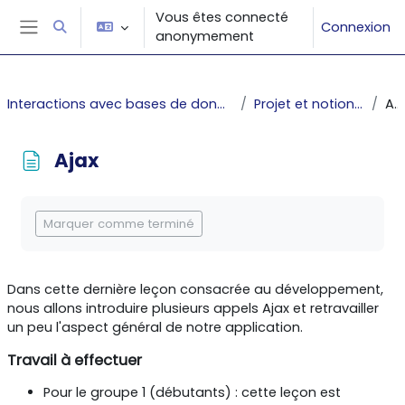
Passer au contenu principal
Vous êtes connecté
Connexion
Activer/désactiver la saisie de recherche
anonymement
Panneau latéral
Interactions avec bases de données : PHP-HTML-SQL
Projet et notions avancées
Ajax
Ajax
Conditions d’achèvement
Marquer comme terminé
Dans cette dernière leçon consacrée au développement,
nous allons introduire plusieurs appels Ajax et retravailler
un peu l'aspect général de notre application.
Travail à effectuer
Pour le groupe 1 (débutants) : cette leçon est