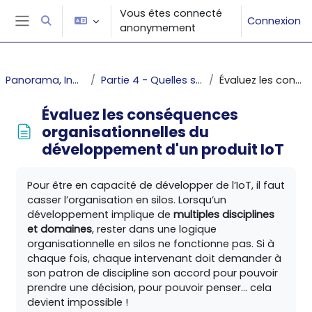
Passer au contenu principal
Vous êtes connecté
Connexion
Activer/désactiver la saisie de recherche
anonymement
Panneau latéral
Panorama, Ingénierie des systèmes cyber-physiques complexes _1
Partie 4 - Quelles sont les conséquences méthodologiques et organisationnelles liées à l'IoT ?
Évaluez les conséquences organisationnelles du développement d'un produit IoT
Évaluez les conséquences
organisationnelles du
développement d'un produit IoT
Conditions d’achèvement
Pour être en capacité de développer de l’IoT, il faut
casser l’organisation en silos. Lorsqu’un
développement implique de
multiples disciplines
et domaines
, rester dans une logique
organisationnelle en silos ne fonctionne pas. Si à
chaque fois, chaque intervenant doit demander à
son patron de discipline son accord pour pouvoir
prendre une décision, pour pouvoir penser... cela
devient impossible !