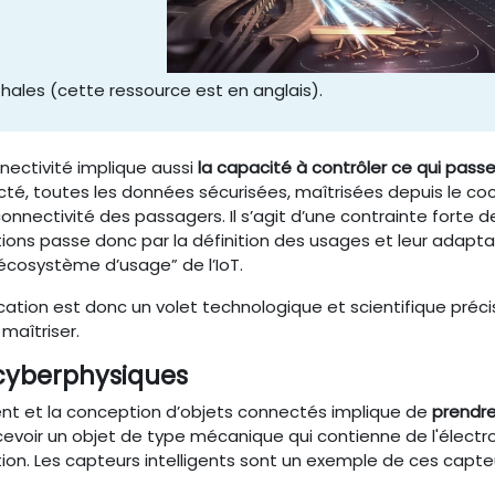
la
vidéo
Thales (cette ressource est en anglais).
nectivité implique aussi
la capacité à contrôler ce qui pass
cté, toutes les données sécurisées, maîtrisées depuis le coc
nnectivité des passagers. Il s’agit d’une contrainte forte de 
ons passe donc par la définition des usages et leur adapta
’écosystème d’usage” de l’IoT.
ation est donc un volet technologique et scientifique préc
maîtriser.
cyberphysiques
t et la conception d’objets connectés implique de
prendre
voir un objet de type mécanique qui contienne de l'électr
on. Les capteurs intelligents sont un exemple de ces capt