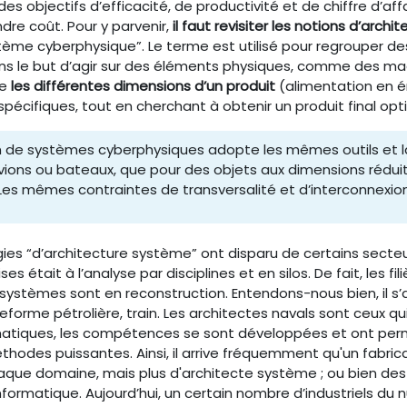
 des objectifs d’efficacité, de productivité et de chiffre d
re coût. Pour y parvenir,
il faut revisiter les notions d’arch
tème cyberphysique”. Le terme est utilisé pour regrouper d
ans le but d’agir sur des éléments physiques, comme des ma
te
les différentes dimensions d’un produit
(alimentation en é
spécifiques, tout en cherchant à obtenir un produit final opt
n de systèmes cyberphysiques adopte les mêmes outils et
vions ou bateaux, que pour des objets aux dimensions rédu
es mêmes contraintes de transversalité et d’interconnexion
es “d’architecture système” ont disparu de certains secteu
es était à l’analyse par disciplines et en silos. De fait, les fil
systèmes sont en reconstruction. Entendons-nous bien, il s’
eforme pétrolière, train. Les architectes navals sont ceux qui
tiques, les compétences se sont développées et ont permis, 
éthodes puissantes. Ainsi, il arrive fréquemment qu'un fabric
aque domaine, mais plus d'architecte système ; ou bien des
’informatique. Aujourd’hui, un certain nombre d’industriels du 