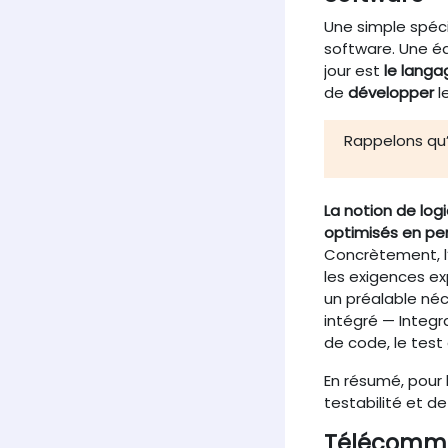
Une simple spécia
software. Une éq
jour est
le lang
de
développer
l
Rappelons qu’i
La notion de log
optimisés en p
Concrètement, l’
les exigences ex
un préalable né
intégré — Integ
de code, le test
En résumé, pour l
testabilité et de
Télécommu