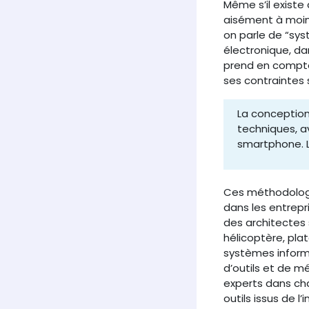
Même s’il existe
aisément à moind
on parle de “sys
électronique, d
prend en comp
ses contraintes 
La conceptio
techniques, a
smartphone. L
Ces méthodologi
dans les entrepris
des architectes 
hélicoptère, plat
systèmes informa
d’outils et de m
experts dans ch
outils issus de l