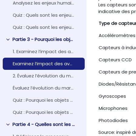
Analysez les enjeux humains et sociétaux
Les capteurs son
indicative des p
Quiz : Quels sont les enjeux de l’IoT ?
Type de capteu
Quiz : Quels sont les enjeux de l’IoT ?
Accéléromètres
Partie 3 - Pourquoi les objets connectés s'imposent-ils aujourd'hui ?
Replier
Capteurs à indu
1. Examinez l’impact des avancées technologiques
Capteurs CCD
Examinez l’impact des avancées technologiques
Capteurs de pre
2. Évaluez l’évolution du marché mondial
Diodes/Résista
Évaluez l’évolution du marché mondial
Gyroscopes
Quiz : Pourquoi les objets connectés s'imposent-il...
Microphones
Quiz : Pourquoi les objets connectés s'imposent-ils aujourd'hui ?
Photodiodes
Partie 4 - Quelles sont les conséquences méthodologiques et organisationnelles liées à l'IoT ?
Replier
Source: inspiré 