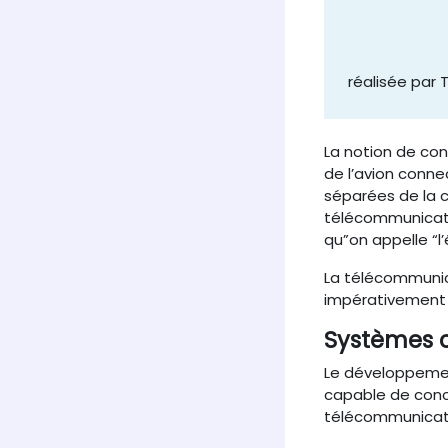
réalisée par 
La notion de con
de l’avion conne
séparées de la co
télécommunicati
qu”on appelle “l
La télécommunic
impérativement 
Systèmes 
Le développemen
capable de conce
télécommunicati