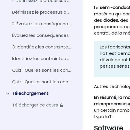
1. Définissez le processus de développement d’un p...
Le
semi-conduc
Définissez le processus de développement d’un produit IoT
matériau qui con
des
diodes
, des
2. Évaluez les conséquences organisationnelles du ...
principaux comp
central, de la m
Évaluez les conséquences organisationnelles du développement d'un produit IoT
Les fabricant
3. Identifiez les contraintes et limites technolog...
l’IoT est dem
Identifiez les contraintes et limites technologiques d'un IoT
développent l
petites série
Quiz : Quelles sont les conséquences méthodologiqu...
Quiz : Quelles sont les conséquences méthodologiques et organisationnelles liées à l'IoT ?
Autres technolog
Téléchargement
Replier
En résumé, la ma
microprocesseur
Télécharger ce cours
un certain nombr
type IoT.
Software