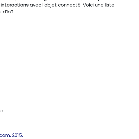
s
interactions
avec l’objet connecté. Voici une liste
 d’IoT.
le
écom, 2015.