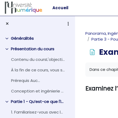
Passer au contenu principal
Accueil
Panorama, Ingé
Généralités
Partie 3 - Po
Replier
Présentation du cours
Exam
Replier
Contenu du coursL'objectif principal de ce co...
Conditions d
Dans ce chapit
À la fin de ce cours, vous serez...
Prérequis Auc...
Examinez l
Conception et ingénierie pédagogique : Georges ...
Partie 1 - Qu’est-ce que l'IoT ?
Replier
1. Familiarisez-vous avec le vocabulaire de l’IoT