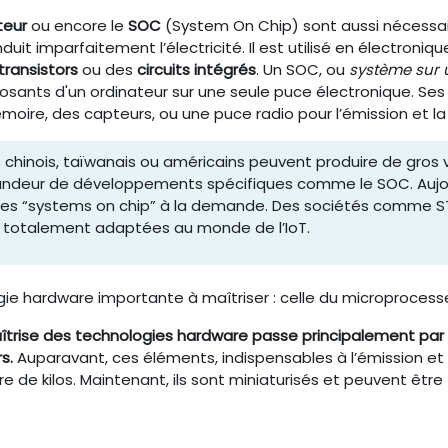
teur
ou encore le
SOC
(System On Chip) sont aussi nécessai
duit imparfaitement l’électricité. Il est utilisé en électroni
transistors
ou des
circuits
intégrés
. Un SOC, ou
système sur 
osants d'un ordinateur sur une seule puce électronique. 
émoire, des capteurs, ou une puce radio pour l’émission et la
s chinois, taïwanais ou américains peuvent produire de gro
andeur de développements spécifiques comme le SOC. Aujou
es “systems on chip” à la demande. Des sociétés comme ST
s totalement adaptées au monde de l’IoT.
ie hardware importante à maîtriser : celle du microprocesseu
îtrise des technologies hardware passe principalement par l
s.
Auparavant, ces éléments, indispensables à l’émission et
e de kilos. Maintenant, ils sont miniaturisés et peuvent ê