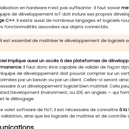
lisation en hardware n’est pas suffisante : il faut savoir
met
uipe de développement IoT doit inclure ses propres développe
age C++
. Il existe aussi de nombreux langages et logiciels 
es fonctionnalités associées aux objets connectés.
l est essentiel de maîtriser le développement de logiciels sécu
iciel implique aussi un accès à des plateformes de développe
ermanence.
Il faut donc être capable de valider de façon dy
équipe de développement doit pouvoir compter sur un certai
primées par un besoin ou par un client. Celles-ci seront ains
cessaire à un développement logiciel bien maîtrisé. Cela 
rated Development Environment, ou
IDE
, en anglais — qui fo
 et le débogage.
e volet software de l’IoT, il est nécessaire de connaître
à la 
 validation, ainsi que les logiciels de maîtrise et de contrô
nications