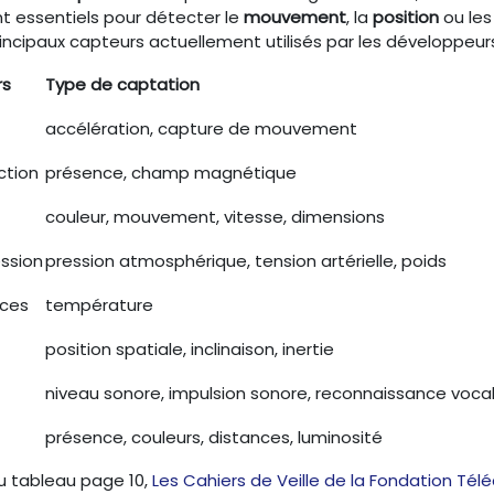
t essentiels pour détecter le
mouvement
, la
position
ou le
rincipaux capteurs actuellement utilisés par les développeurs
rs
Type de captation
accélération, capture de mouvement
ction
présence, champ magnétique
couleur, mouvement, vitesse, dimensions
ssion
pression atmosphérique, tension artérielle, poids
nces
température
position spatiale, inclinaison, inertie
niveau sonore, impulsion sonore, reconnaissance voca
présence, couleurs, distances, luminosité
du tableau page 10,
Les Cahiers de Veille de la Fondation Tél