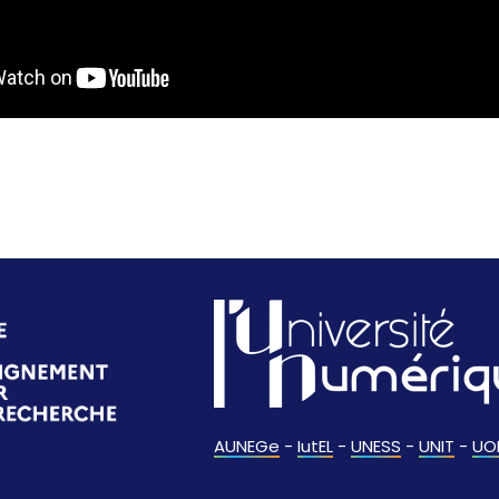
AUNEGe
-
IutEL
-
UNESS
-
UNIT
-
UO