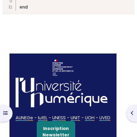
end
Ouvrir l’index du cours
Ouv
AUNEGe
-
IutEL
-
UNESS
-
UNIT
-
UOH
-
UVED
Inscription
Newsletter