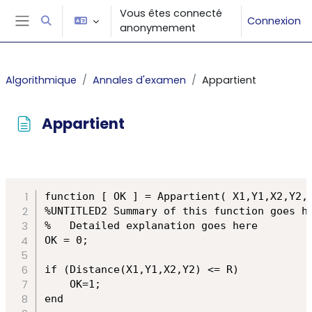
Passer au contenu principal
Vous êtes connecté
Connexion
Activer/désactiver la saisie de recherche
anonymement
Panneau latéral
Algorithmique
Annales d'examen
Appartient
Appartient
Conditions d’achèvement
function [ OK ] = Appartient( X1,Y1,X2,Y2,R
%UNTITLED2 Summary of this function goes he
%   Detailed explanation goes here

OK = 0;

if (Distance(X1,Y1,X2,Y2) <= R)

    OK=1;

end
