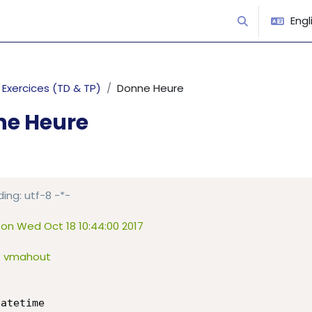
Engli
Toggle search
Exercices (TD & TP)
Donne Heure
ne Heure
equirements
ing: utf-8 -*-
on Wed Oct 18 10:44:00 2017

 vmahout

atetime
