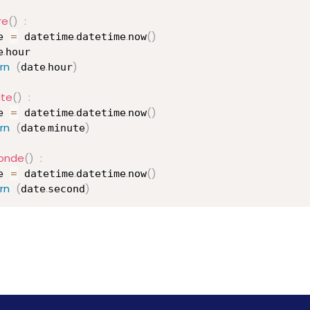
re
(
)
:
=
.
.
(
)
e 
 datetime
datetime
now
.
e
hour

rn
(
.
)
date
hour
ute
(
)
:
=
.
.
(
)
e 
 datetime
datetime
now
rn
(
.
)
date
minute
onde
(
)
:
=
.
.
(
)
e 
 datetime
datetime
now
rn
(
.
)
date
second