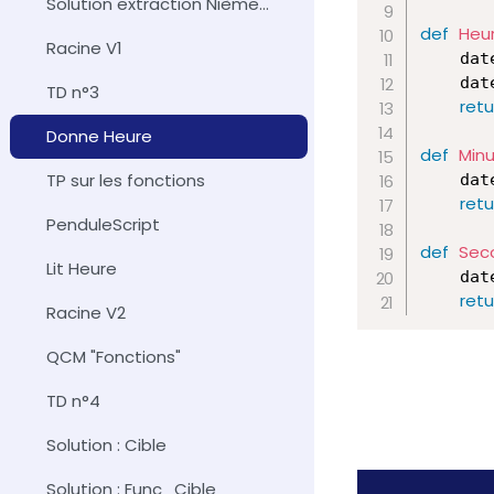
Solution extraction Nième décimale de pi
def
Heu
Racine V1
    dat
    dat
TD n°3
retu
Donne Heure
def
Min
TP sur les fonctions
    dat
retu
PenduleScript
def
Sec
Lit Heure
    dat
retu
Racine V2
QCM "Fonctions"
TD n°4
Solution : Cible
Solution : Func_Cible