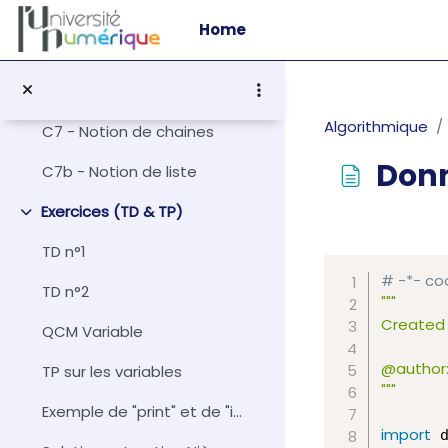
Skip to main content
C5 - Boucles sélectives
Home
Ficher exemple de while
C6 - Boucles itératives
Algorithmique
C7 - Notion de chaines
Don
C7b - Notion de liste
Exercices (TD & TP)
Collapse
Completion r
TD n°1
# -*- cod
TD n°2
"""

Created 
QCM Variable
@author:
TP sur les variables
"""
Exemple de "print" et de "input"
import
 d