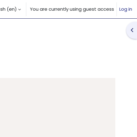
sh ‎(en)‎
You are currently using guest access
Log in
 input
Op