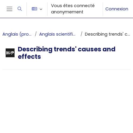
Passer au contenu principal
Vous êtes connecté
Connexion
Activer/désactiver la saisie de recherche
anonymement
Panneau latéral
Anglais (projet PUNCHy)
Anglais scientifique et technique
Describing trends' causes and effects
Describing trends' causes and
effects
Conditions d’achèvement