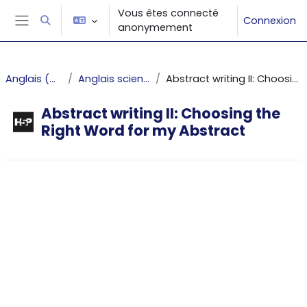
Passer au contenu principal
Vous êtes connecté
Connexion
Activer/désactiver la saisie de recherche
anonymement
Panneau latéral
Anglais (projet PUNCHy)
Anglais scientifique et technique
Abstract writing II: Choosing the Right Word for my Abstract
Abstract writing II: Choosing the
Right Word for my Abstract
Conditions d’achèvement